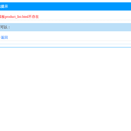
息提示
模板product_list.html不存在
您可以：
·
返回