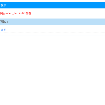
息提示
模板product_list.html不存在
您可以：
·
返回