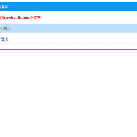
息提示
模板product_list.html不存在
您可以：
·
返回