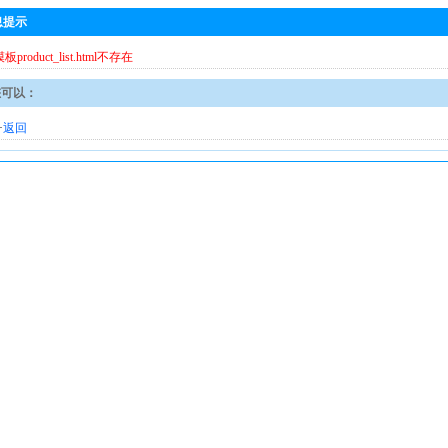
息提示
模板product_list.html不存在
您可以：
·
返回