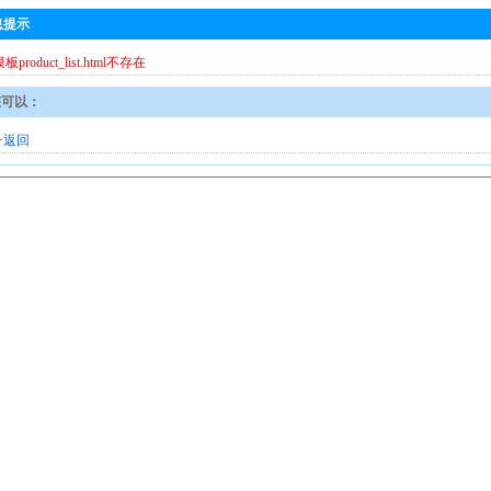
息提示
模板product_list.html不存在
您可以：
·
返回