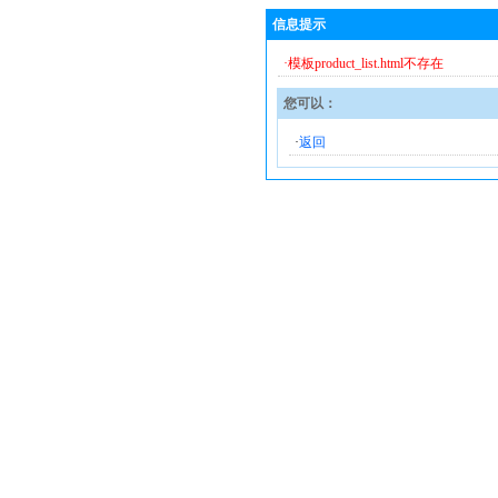
信息提示
·模板product_list.html不存在
您可以：
·
返回