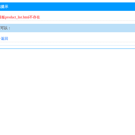
息提示
模板product_list.html不存在
您可以：
·
返回