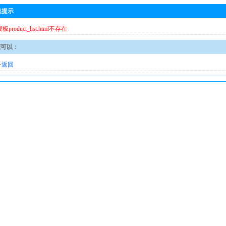
息提示
模板product_list.html不存在
您可以：
·
返回