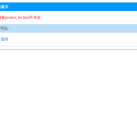
息提示
模板product_list.html不存在
您可以：
·
返回