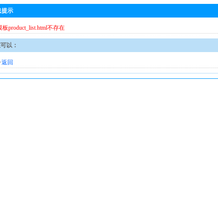
息提示
模板product_list.html不存在
您可以：
·
返回