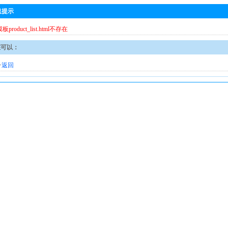
息提示
模板product_list.html不存在
您可以：
·
返回