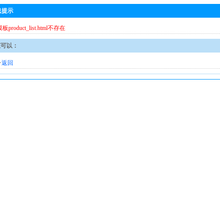
息提示
模板product_list.html不存在
您可以：
·
返回