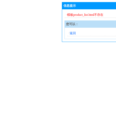
信息提示
·模板product_list.html不存在
您可以：
·
返回