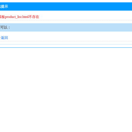
息提示
模板product_list.html不存在
您可以：
·
返回