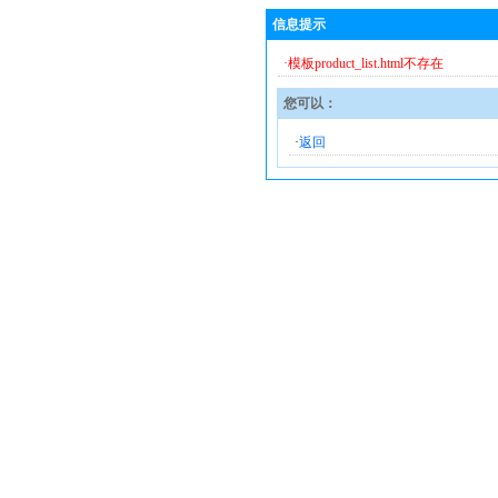
信息提示
·模板product_list.html不存在
您可以：
·
返回