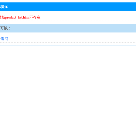
息提示
模板product_list.html不存在
您可以：
·
返回