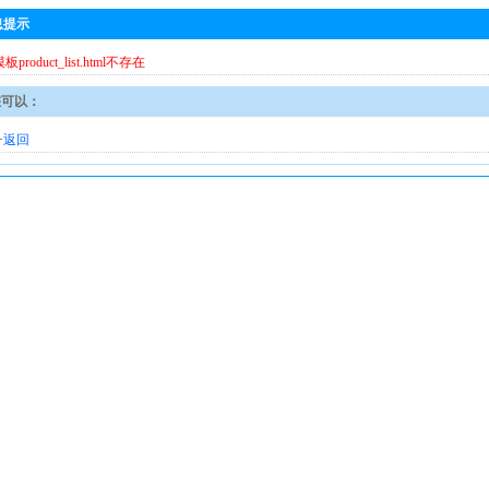
息提示
模板product_list.html不存在
您可以：
·
返回